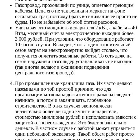
Газопровод, проходящий по улице, оплетают греющим
кабелем. Цена его не так велика и меркнет на фоне
остальных трат, поэтому брать во внимание ее просто не
будем, Но не забывайте об этой статье расходов.
Учитывая, что мощность испарителя 2 кВт, а кабеля – 40
Вт/м, месячный счет за электроэнергию выходил более
3 000 рублей. При условии, что оборудование работает
10 часов в сутки. Выходит, что за один отопительный
сезон затрат на электроэнергию выйдет столько, что
получится оплатить земляные работы. То есть даже на
сезон наружный газгольдер устанавливать не выгодно
(так иногда делают в ожидании подведения
центрального газопровода).
Про промышленные хранилища газа. Их часто делают
наземными по той простой причине, что для
организации котлована достаточного размера следует
начинать, а потом и заканчивать, глобальное
строительство. В этих случаях экономически
значительно более выгодно купить испарители,
стоимостью миллионы рублей и использовать емкости с
защитой от переохлаждения. Это будет значительно
дешевле. В частном случае с работой может управиться
один небольшой экскаватор. Такой объем работ просто
не идет ни в какое сравнение с размахом вкапывания