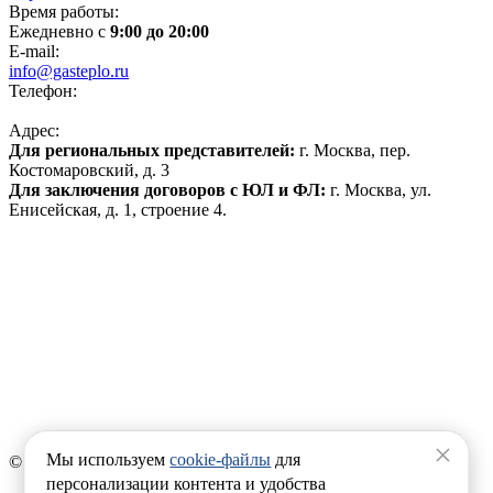
Время работы:
Ежедневно с
9:00 до 20:00
E-mail:
info@gasteplo.ru
Телефон:
8 (495) 120-17-70
Адрес:
Для региональных представителей:
г. Москва, пер.
Костомаровский, д. 3
Для заключения договоров с ЮЛ и ФЛ:
г. Москва, ул.
Енисейская, д. 1, строение 4.
Политика конфиденциальности
Политика обработки персональных данных
Согласие на обработку файлов cookies
Продвижение сайта
Реквизиты:
ООО «ИНГАЗ»
ИНН 7720391199
ОГРН 1177746874470
×
Мы используем
cookie-файлы
для
© 2008-2026 GASTEPLO.RU
персонализации контента и удобства