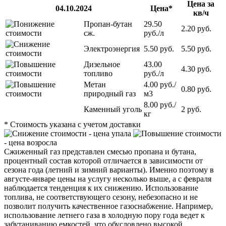
Цена за
04.10.2024
Цена
*
кв/ч
Пропан-бутан
29.50
2.20 руб.
сж.
руб./л
Электроэнергия
5.50 руб.
5.50 руб.
Дизельное
43.00
4.30 руб.
топливо
руб./л
Метан
4.00 руб./
0.80 руб.
природный газ
м3
8.00 руб./
Каменный уголь
2 руб.
кг
*
Стоимость указана с учетом доставки
- цена упала
- цена возросла
Сжиженный газ представлен смесью пропана и бутана,
процентный состав которой отличается в зависимости от
сезона года (летний и зимний варианты). Именно поэтому в
августе-январе цены на услугу несколько выше, а с февраля
наблюдается тенденция к их снижению. Использование
топлива, не соответствующего сезону, небезопасно и не
позволит получить качественное газоснабжение. Например,
использование летнего газа в холодную пору года ведет к
забутаниванию емкостей, что обусловлено высокой