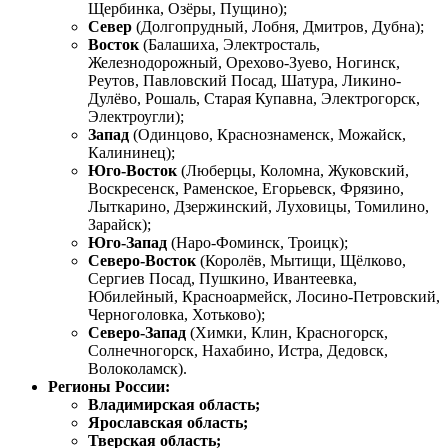
Щербинка, Озёры, Пущино);
Север
(Долгопрудный, Лобня, Дмитров, Дубна);
Восток
(Балашиха, Электросталь,
Железнодорожный, Орехово-Зуево, Ногинск,
Реутов, Павловский Посад, Шатура, Ликино-
Дулёво, Рошаль, Старая Купавна, Электрогорск,
Электроугли);
Запад
(Одинцово, Краснознаменск, Можайск,
Калининец);
Юго-Восток
(Люберцы, Коломна, Жуковский,
Воскресенск, Раменское, Егорьевск, Фрязино,
Лыткарино, Дзержинский, Луховицы, Томилино,
Зарайск);
Юго-Запад
(Наро-Фоминск, Троицк);
Северо-Восток
(Королёв, Мытищи, Щёлково,
Сергиев Посад, Пушкино, Ивантеевка,
Юбилейный, Красноармейск, Лосино-Петровский,
Черноголовка, Хотьково);
Северо-Запад
(Химки, Клин, Красногорск,
Солнечногорск, Нахабино, Истра, Дедовск,
Волоколамск).
Регионы России:
Владимирская область;
Ярославская область;
Тверская область;