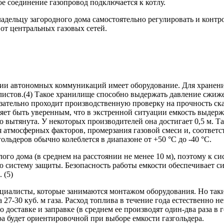
ое соединение газопровод подключается к котлу.
адельцу загородного дома самостоятельно регулировать и контр
 от центральных газовых сетей.
ции автономных коммуникаций имеет оборудование. Для хранен
листов.(4) Такое хранилище способно выдержать давление сжиже
ательно проходит производственную проверку на прочность скач
воляет быть уверенным, что в экстренной ситуации емкость выде
 вытянута. У некоторых производителей она достигает 0,5 м. Т
 атмосферных факторов, промерзания газовой смеси и, соответс
льдеров обычно колеблется в диапазоне от +50 °С до -40 °С.
ого дома (в среднем на расстоянии не менее 10 м), поэтому к 
систему защиты. Безопасность работы емкости обеспечивает си
 (5)
ециалисты, которые занимаются монтажом оборудования. Но таки
а 27-30 куб. м газа. Расход топлива в течение года естественно 
о доставке и заправке (в среднем ее производят один-два раза в
а будет ориентировочной при выборе емкости газгольдера.