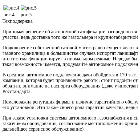
рис.4
рис.5
Техподдержка
Принимая решение об автономной газификации загородного хоз
участка, ведь доставка того же газгольдера и крупногабаритн
Подключение собственной газовой магистрали осуществляют вме
газового хранилища в большинстве случаев испортят ландшафт 
что система функционирует в нормальном режиме. Нередко быв
такая возможность имеется, продумайте автономное подключен
В среднем, автономное подключение дачи обойдется в 170 тыс. 
компании, которая будет производить работы, стоит подойти о
обратить внимание на паспорта оборудования (даже у иностра
Росстандарта.
Немаловажна репутация фирмы и наличие гарантийного обслуж
его установкой. Это также своего рода гарантия качества, вед
При заказе установки системы автономного газоснабжения в с
заказчиком оборудования, согласование местоположения храни
дальнейшее сервисное обслуживание).