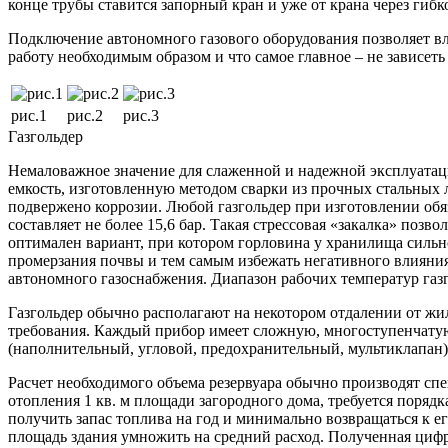
конце трубы ставится запорный кран и уже от крана через гибк
Подключение автономного газового оборудования позволяет вл
работу необходимым образом и что самое главное – не зависеть
рис.1
рис.2
рис.3
Газгольдер
Немаловажное значение для слаженной и надежной эксплуата
емкость, изготовленную методом сварки из прочных стальных 
подвержено коррозии. Любой газгольдер при изготовлении обяз
составляет не более 15,6 бар. Такая стрессовая «закалка» поз
оптимален вариант, при котором горловина у хранилища сильно
промерзания почвы и тем самым избежать негативного влияния
автономного газоснабжения. Диапазон рабочих температур газго
Газгольдер обычно располагают на некотором отдалении от жил
требования. Каждый прибор имеет сложную, многоступенчатую 
(наполнительный, угловой, предохранительный, мультиклапан).
Расчет необходимого объема резервуара обычно производят сп
отопления 1 кв. м площади загородного дома, требуется порядк
получить запас топлива на год и минимально возвращаться к ег
площадь здания умножить на средний расход. Полученная цифр