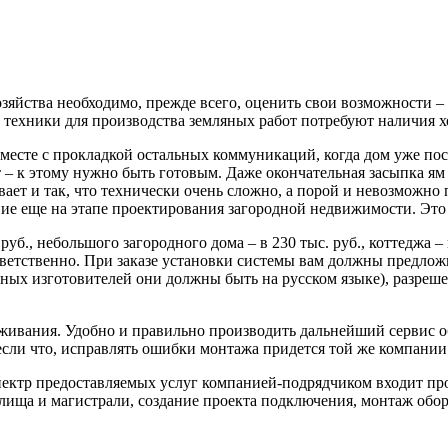
яйства необходимо, прежде всего, оценить свои возможности –
ой техники для производства земляных работ потребуют наличия 
сте с прокладкой остальных коммуникаций, когда дом уже постр
– к этому нужно быть готовым. Даже окончательная засыпка ям б
ает и так, что технически очень сложно, а порой и невозможно
ие еще на этапе проектирования загородной недвижимости. Это 
руб., небольшого загородного дома – в 230 тыс. руб., коттеджа 
тветственно. При заказе установки системы вам должны предлож
нных изготовителей они должны быть на русском языке), разреш
ивания. Удобно и правильно производить дальнейший сервис об
ь если что, исправлять ошибки монтажа придется той же компании
пектр предоставляемых услуг компанией-подрядчиком входит пр
лища и магистрали, создание проекта подключения, монтаж обо