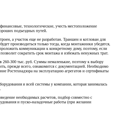
 финансовые, технологические, учесть местоположение
хороших подъездных путей.
оен, а участок еще не разработан. Траншеи и котлован для
удет производиться только тогда, когда монтажники убедятся,
 проложить коммуникации к конкретному дому, поэтому, если
позволит сократить срок монтажа и избежать ненужных трат.
– в 260-300 тыс. руб. Суммы немаленькие, поэтому к выбору
ить, прежде всего, ознакомится с документацией. Необходимо
ение Ростехнадзора на эксплуатацию агрегатов и сертификаты
орудования и всей системы у компании, которая занималась
.
оведение необходимых расчетов, подбор совместно с
рудования и пуско-наладочные работы (при желании