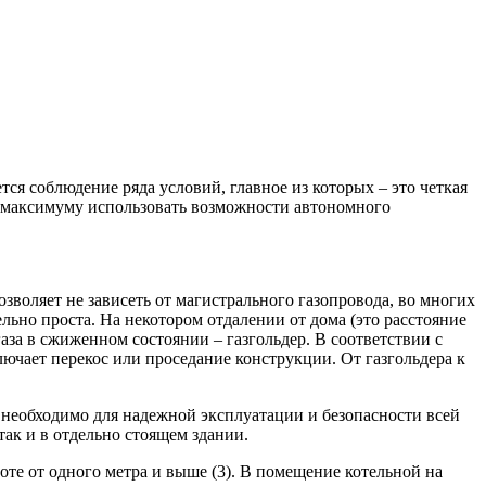
ся соблюдение ряда условий, главное из которых – это четкая
по максимуму использовать возможности автономного
зволяет не зависеть от магистрального газопровода, во многих
ьно проста. На некотором отдалении от дома (это расстояние
за в сжиженном состоянии – газгольдер. В соответствии с
ючает перекос или проседание конструкции. От газгольдера к
 необходимо для надежной эксплуатации и безопасности всей
ак и в отдельно стоящем здании.
оте от одного метра и выше (3). В помещение котельной на