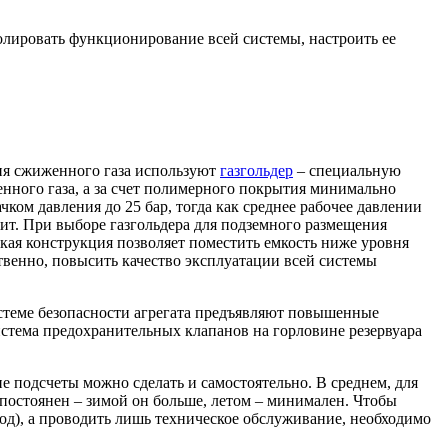
олировать функционирование всей системы, настроить ее
ия сжиженного газа используют
газгольдер
– специальную
нного газа, а за счет полимерного покрытия минимально
ком давления до 25 бар, тогда как среднее рабочее давлении
ржит. При выборе газгольдера для подземного размещения
акая конструкция позволяет поместить емкость ниже уровня
твенно, повысить качество эксплуатации всей системы
системе безопасности агрегата предъявляют повышенные
стема предохранительных клапанов на горловине резервуара
е подсчеты можно сделать и самостоятельно. В среднем, для
непостоянен – зимой он больше, летом – минимален. Чтобы
 год), а проводить лишь техническое обслуживание, необходимо