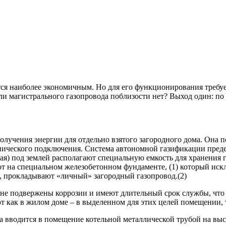
ся наиболее экономичным. Но для его функционирования требует
если магистрального газопровода поблизости нет? Выход один: 
учения энергии для отдельно взятого загородного дома. Она по
нического подключения. Система автономной газификации предел
) под землей располагают специальную емкость для хранения га
т на специальном железобетонном фундаменте, (1) который искл
, прокладывают «личный» загородный газопровод.(2)
 не подвержены коррозии и имеют длительный срок службы, что
 как в жилом доме – в выделенном для этих целей помещении, т
да вводится в помещение котельной металлической трубой на выс