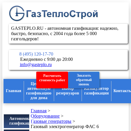
GASTEPLO.RU - автономная газификация: надежно,
быстро, безопасно, с 2004 года более 5 000
газгольдеров!
8 (495) 120-17-70
Ежедневно с 9:00 до 20:00
info@gasteplo.ru
Заказать
Рассчитать
обратный
стоимость работ
Цены на
звонок
автономную
Выбор
Калькулятор
Главная
Контакт
газификацию
резервуаров
газификации
для дома
Главная
>
Оборудование
>
Автономная
Газовые генераторы
>
газификация
Газовый электрогенератор ФАС 6