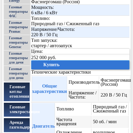
Energy
Фасэнергомаш (Россия)
Мощность:
Газовые
генераторы
6 кВа / 6 кВт
ФАС
Топливо:
Газовые
Природный газ / Сжиженный газ
генераторы
Напряжение/Частота:
Pramac
220 В / 50 Гц
Газовые
Тип запуска:
генераторы
стартер / автозапуск
Generac
Цена:
Газовые
252 000 руб.
генераторы
для дачи
Купить
Газовые
Технические характеристики
генераторы
для дома
Фасэнергомаш
Производитель
(Россия)
Общие
Газовые
характеристики
котлы
Напряжение /
220 В / 50 Гц
отопления
Частота:
Природный газ /
Газовые
Топливо
Сжиженный газ
электростанции
Частота
50 об. / мин
Аренда
вращения
Двигатель
газгольдера
Охлаждение
воздушное