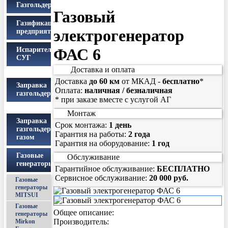
Газгольдеры
Газовый
Газификация
электрогенератор
предприятий
ФАС 6
Испарители
СУГ
Доставка и оплата
Доставка
до 60 км
от МКАД -
бесплатно
*
Заправка
Оплата:
наличная / безналичная
газгольдера
*
при заказе вместе с услугой АГ
Монтаж
Заправка
Срок монтажа:
1 день
газгольдеров
Гарантия на работы:
2 года
газом
Гарантия на оборудование:
1 год
Газовые
Обслуживание
генераторы
Гарантийное обслуживание:
БЕСПЛАТНО
Сервисное обслуживание:
20 000 руб.
Газовые
генераторы
MITSUI
Газовые
Общее описание:
генераторы
Производитель:
Mirkon