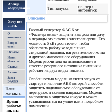
Аренда
стартер /
оборудования
Тип запуска
автозапуск
Описание
Хочу все
знать
Газовый генератор ФАС 6 от
О
«Фасэнергомаш» защитит ваш дом или дачу
компании
в периоды отключения электроэнергии. Его
Вопрос-
мощность 6 кВт достаточно, чтобы
ответ
обеспечить работу холодильника,
Отзывы
стиральной машины, нагревательного котла
и другого маломощного оборудования.
Наши
Модель рассчитана на использование в
объекты
качестве резервного источника питания и
Статьи
работает на двух видах топлива.
Акции
Завод
Особенностью модели является запуск от
DAGES
стартера и наличие АВР, который способен
защитить подключаемое оборудование от
Наши
перегрузок и скачков напряжения. Модель
контакты
выполнена в защитном кожухе и может
Время
устанавливаться на улице или в подсобном
работы:
помещении.
пн.-пт.: