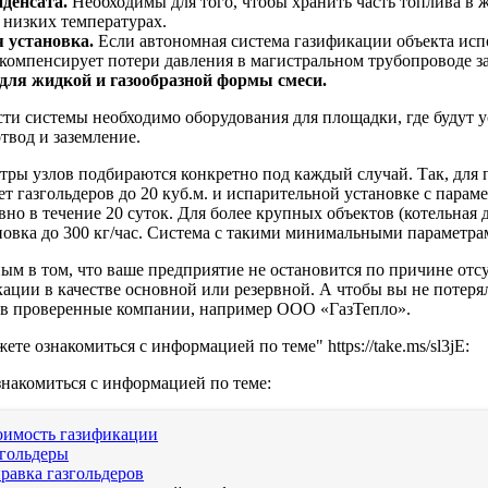
денсата.
Необходимы для того, чтобы хранить часть топлива в ж
 низких температурах.
 установка.
Если автономная система газификации объекта исполь
компенсирует потери давления в магистральном трубопроводе за с
для жидкой и газообразной формы смеси.
сти системы необходимо оборудования для площадки, где будут 
твод и заземление.
тры узлов подбираются конкретно под каждый случай. Так, для 
ет газгольдеров до 20 куб.м. и испарительной установке с параме
но в течение 20 суток. Для более крупных объектов (котельная д
новка до 300 кг/час. Система с такими минимальными параметрам
ым в том, что ваше предприятие не остановится по причине отс
ации в качестве основной или резервной. А чтобы вы не потеря
 в проверенные компании, например ООО «ГазТепло».
ете ознакомиться с информацией по теме" https://take.ms/sl3jE:
накомиться с информацией по теме:
оимость газификации
згольдеры
равка газгольдеров