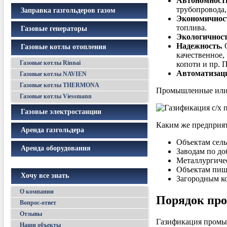
Автономност
трубопровода,
Заправка газгольдеров газом
Экономичнос
топлива.
Газовые генераторы
Экологичност
Надежность.
О
Газовые котлы отопления
качественное,
Газовые котлы Rinnai
копоти и пр. 
Автоматизац
Газовые котлы NAVIEN
Газовые котлы THERMONA
Промышленные или с
Газовые котлы Viessmann
Газовые электростанции
Каким же предприят
Аренда газгольдера
Объектам сель
Аренда оборудования
Заводам по до
Металлургиче
Объектам пищ
Хочу все знать
Загородным ко
О компании
Порядок про
Вопрос-ответ
Отзывы
Газификация промы
Наши объекты