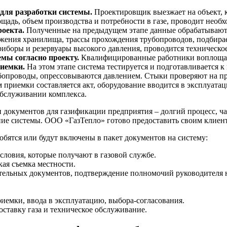
для разработки системы.
Проектировщик выезжает на объект, 
ощадь, объем производства и потребности в газе, проводит необ
роекта.
Полученные на предыдущем этапе данные обрабатываются
жения хранилища, трассы прохождения трубопроводов, подбирае
риборы и резервуары высокого давления, проводится техническое
мы согласно проекту.
Квалифицированные работники воплощают 
иемки.
На этом этапе система тестируется и подготавливается 
бопроводы, опрессовываются давлением. Стыки проверяют на пре
м приемки составляется акт, оборудование вводится в эксплуат
обслуживании комплекса.
 документов для газификации предприятия – долгий процесс, час
ние системы. ООО «ГазТепло» готово предоставить своим клиен
обятся или будут включены в пакет документов на систему:
словия, которые получают в газовой службе.
ая съемка местности.
ельных документов, подтверждение полномочий руководителя юр
иемки, ввода в эксплуатацию, выбора-согласования.
оставку газа и техническое обслуживание.