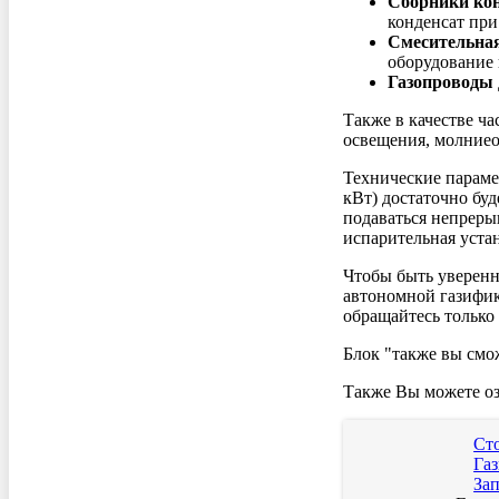
Сборники кон
конденсат при
Смесительная
оборудование 
Газопроводы 
Также в качестве ча
освещения, молниео
Технические параме
кВт) достаточно буд
подаваться непрерыв
испарительная уста
Чтобы быть уверенн
автономной газифик
обращайтесь только
Блок "также вы смож
Также Вы можете оз
Ст
Га
Зап