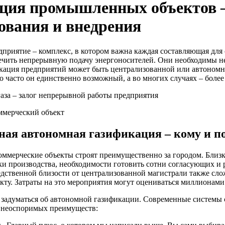
ция промышленных объектов –
ования и внедрения
риятие – комплекс, в котором важна каждая составляющая для 
ечить непрерывную подачу энергоносителей. Они необходимы не 
ация предприятий может быть централизованной или автономно
о часто он единственно возможный, а во многих случаях – боле
газа – залог непрерывной работы предприятия
я автономная газификация – кому и по
мерческие объекты строят преимущественно за городом. Близко
ки производства, необходимости готовить сотни согласующих и
дственной близости от централизованной магистрали также сло
кту. Затраты на это мероприятия могут оцениваться миллионами
т задуматься об автономной газификации. Современные системы
 неоспоримых преимуществ: