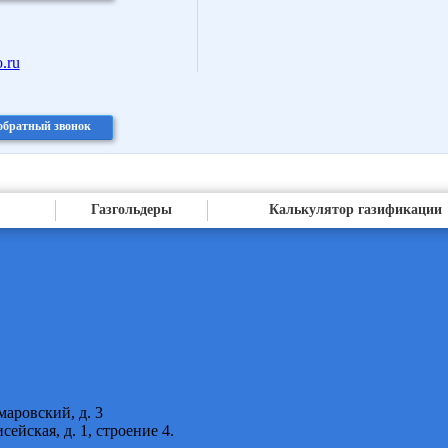
.ru
 обратный звонок
Газгольдеры
Калькулятор газификации
маровский, д. 3
исейская, д. 1, строение 4.