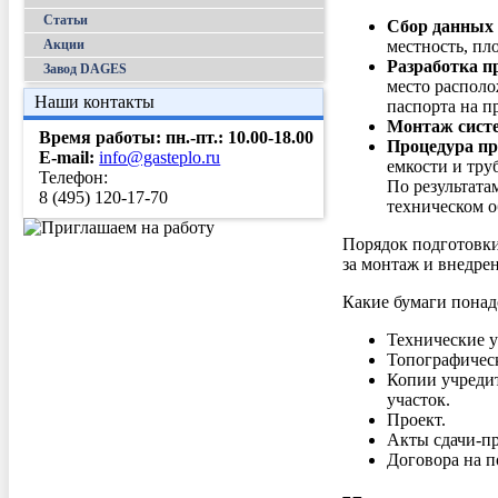
Статьи
Сбор данных 
местность, пл
Акции
Разработка п
Завод DAGES
место располо
Наши контакты
паспорта на п
Монтаж систе
Время работы: пн.-пт.:
10.00-18.00
Процедура пр
E-mail:
info@gasteplo.ru
емкости и тру
Телефон:
По результата
8 (495) 120-17-70
техническом 
Порядок подготовки
за монтаж и внедре
Какие бумаги понад
Технические у
Топографическ
Копии учредит
участок.
Проект.
Акты сдачи-пр
Договора на п