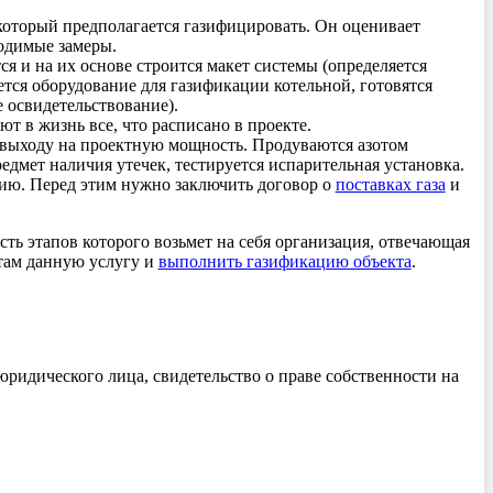
который предполагается газифицировать. Он оценивает
ходимые замеры.
 и на их основе строится макет системы (определяется
тся оборудование для газификации котельной, готовятся
 освидетельствование).
в жизнь все, что расписано в проекте.
к выходу на проектную мощность. Продуваются азотом
дмет наличия утечек, тестируется испарительная установка.
ацию. Перед этим нужно заключить договор о
поставках газа
и
ть этапов которого возьмет на себя организация, отвечающая
там данную услугу и
выполнить газификацию объекта
.
идического лица, свидетельство о праве собственности на