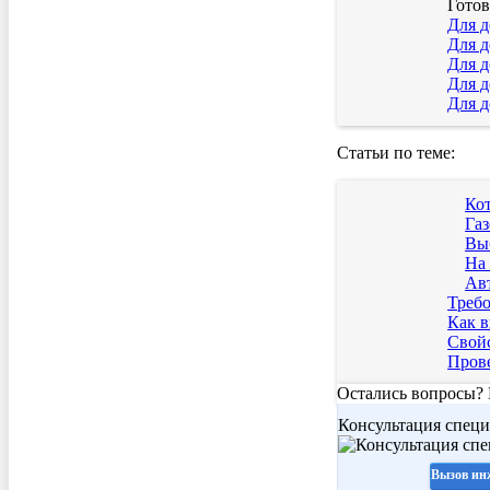
Гото
Для д
Для д
Для д
Для д
Для д
Статьи по теме:
Ко
Га
Выб
На 
Ав
Требо
Как в
Свойс
Прове
Остались вопросы?
Консультация специ
Вызов ин