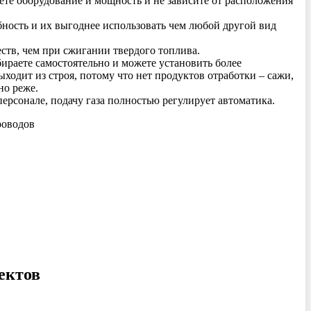
те оборудование и мощность и не зависите от расположения
ность и их выгоднее использовать чем любой другой вид
ств, чем при сжигании твердого топлива.
аете самостоятельно и можете установить более
ходит из строя, потому что нет продуктов отработки – сажи,
но реже.
рсонале, подачу газа полностью регулирует автоматика.
роводов
ектов