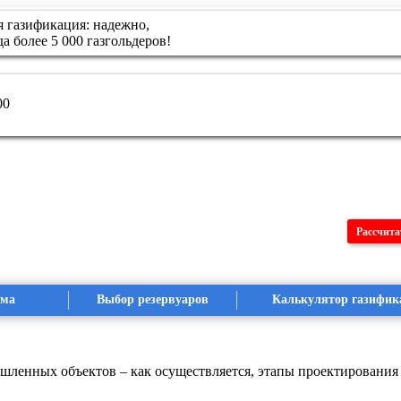
газификация: надежно,
да более 5 000 газгольдеров!
00
Рассчита
ома
Выбор резервуаров
Калькулятор газифик
ленных объектов – как осуществляется, этапы проектирования