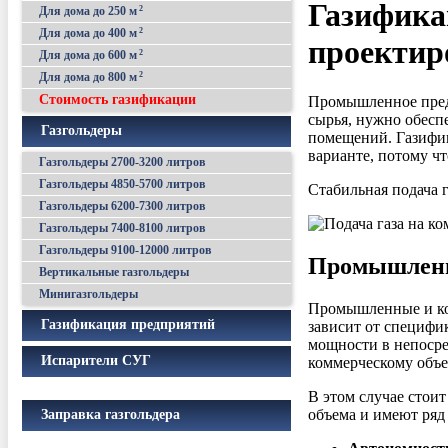
Газифика
Для дома до 250 м
2
Для дома до 400 м
2
проектир
Для дома до 600 м
2
Для дома до 800 м
2
Стоимость газификации
Промышленное предп
сырья, нужно обесп
Газгольдеры
помещений. Газифик
варианте, потому чт
Газгольдеры 2700-3200 литров
Газгольдеры 4850-5700 литров
Стабильная подача 
Газгольдеры 6200-7300 литров
Газгольдеры 7400-8100 литров
Газгольдеры 9100-12000 литров
Промышленна
Вертикальные газгольдеры
Минигазгольдеры
Промышленные и ком
Газификация предприятий
зависит от специфи
мощности в непосре
Испарители СУГ
коммерческому объе
В этом случае стои
объема и имеют ряд
Заправка газгольдера