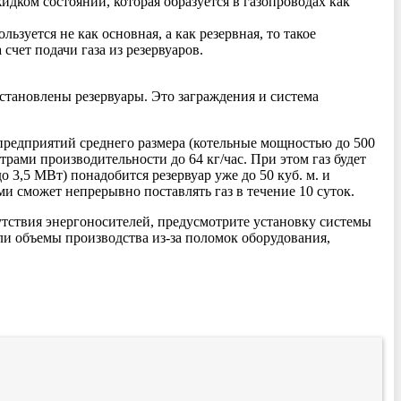
идком состоянии, которая образуется в газопроводах как
зуется не как основная, а как резервная, то такое
чет подачи газа из резервуаров.
установлены резервуары. Это заграждения и система
предприятий среднего размера (котельные мощностью до 500
трами производительности до 64 кг/час. При этом газ будет
о 3,5 МВт) понадобится резервуар уже до 50 куб. м. и
и сможет непрерывно поставлять газ в течение 10 суток.
утствия энергоносителей, предусмотрите установку системы
ли объемы производства из-за поломок оборудования,