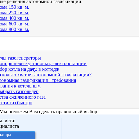
вые решения автономной газификации:
ома 150 кв. м.
ома 250 кв. м.
ома 400 кв. м.
ома 600 кв. м.
ома 800 кв. м.
тлы газогенераторы
зопоршневые установки, электростанции
ор котла на дачу, в коттедж
сколько хватает автономной газификации?
тономная газификация - требования
вания к котельным
ыбрать газгольдер
тва сжиженного газа
сти газ быстро
 Мы поможем Вам сделать правильный выбор!
алиста:
женера