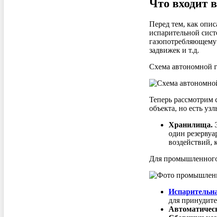
Что входит 
Перед тем, как опи
испарительной систе
газопотребляющему 
задвижек и т.д.
Схема автономной 
Теперь рассмотрим 
объекта, но есть узл
Хранилища.
Э
один резервуа
воздействий, к
Для промышленного 
Испарительна
для принудите
Автоматическ