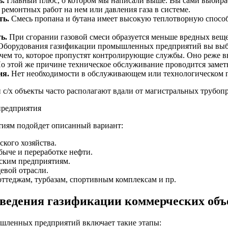
ь.
Главный плюс, о котором мы написали выше. Вы сами выбирае
 ремонтных работ на нем или давления газа в системе.
ть.
Смесь пропана и бутана имеет высокую теплотворную способ
ь.
При сгорании газовой смеси образуется меньше вредных веще
борудования газификации промышленных предприятий вы выбир
 чем то, которое пропустят контролирующие службы. Оно реже вы
По этой же причине техническое обслуживание проводится замет
ия.
Нет необходимости в обслуживающем или технологическом пе
/х объекты часто располагают вдали от магистральных трубоп
иям подойдет описанный вариант:
ского хозяйства.
быче и переработке нефти.
ским предприятиям.
евой отрасли.
ттеджам, турбазам, спортивным комплексам и пр.
ведения газификации коммерческих объ
шленных предприятий включает такие этапы: