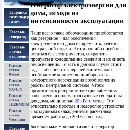
генератор электроэнергии для
дома, исходя из
Заправка
газгольдеров
интенсивности эксплуатации
газом
Газовые
Чаще всего такое оборудование приобретается
генераторы
как резервное – для обеспечения
электроэнергией дома на время отключения
Газовые
центральной подачи. Это хороший способ не
котлы
остаться без электричества, сохранить
отопления
продукты в холодильнике свежими и не сидеть
без освещения. То есть в данном случае стоит
Газовые
задача обеспечить энергией минимально
котлы
необходимое количество приборов для
Rinnai
комфортного пережидания возобновления
Газовые
работы центральной системы. Чтобы
котлы
NAVIEN
организовать резервное электроснабжение,
чаще всего используются газовые генераторы
Газовые
котлы
для дома, мощностью
20 кВт
и менее. Это
THERMONA
относительно простые и недорогие устройства
с воздушным охлаждением и расчетным
Газовые
котлы
временем работы до 200 часов в год.
Viessmann
Бытовой маломощный газовый генератор
Газовые