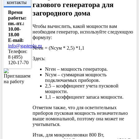
контакты
газового генератора для
загородного дома
Время
работы:
пн.-пт.:
Чтобы вычислить, какой мощности вам
10.00-
необходим генератор, используйте следующую
18.00
формулу:
E-mail:
info@gasteplo.ru
Nген = (Nсум * 2,5) *1,1
Телефон:
8 (495)
Здесь:
120-17-70
Nген – мощность генератора.
Nсум – суммарная мощность
подключаемых приборов.
2,5 – коэффициент учета пусковой
мощности.
1,1 – коэффициент запаса мощности.
Отметим также, что для осветительных
приборов пусковая мощность незначительно
выше номинальной, поэтому она может не
учитываться.
Итак, для микроволновки 800 Вт,