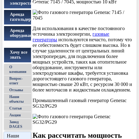
Generac 7145 / 7045, мощностью 10 кВт
электростанции
Аренда
газгольдера
Для использования в качестве постоянного
Аренда
источника электроэнергии,
газовые
оборудования
генераторы
используются нечасто, потому что
ее себестоимость будет слишком высока. Но в
случае удаленности от центральных линий
Хочу все
электропередач, для подключения более
знать
мощных устройств, таких как отопительное
оборудование, инструменты или
О
компании
электродуховые шкафы, требуется установка
дорогостоящего газового генератора,
Вопрос-
ответ
мощностью свыше 20 кВт, с ресурсом 30 000 и
более моточасов и жидкостным охлаждением.
Отзывы
Наши
Промышленный газовый генератор Generac
объекты
SG32/PG29
Статьи
Акции
Завод
DAGES
Как рассчитать мощность
Наши