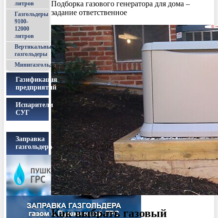
Подборка газового генератора для дома –
литров
задание ответственное
Газгольдеры
9100-
12000
литров
Вертикальные
газгольдеры
Минигазгольдеры
Газификация
предприятий
Испарители
СУГ
Заправка
газгольдера
Как выбрать газовый