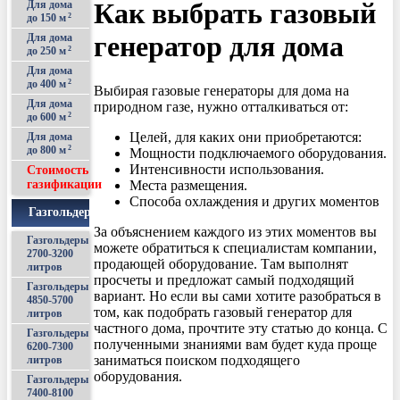
Как выбрать газовый
Для дома
до 150 м
2
генератор для дома
Для дома
до 250 м
2
Для дома
до 400 м
2
Выбирая газовые генераторы для дома на
Для дома
природном газе, нужно отталкиваться от:
до 600 м
2
Целей, для каких они приобретаются:
Для дома
до 800 м
2
Мощности подключаемого оборудования.
Интенсивности использования.
Стоимость
Места размещения.
газификации
Способа охлаждения и других моментов
Газгольдеры
За объяснением каждого из этих моментов вы
Газгольдеры
можете обратиться к специалистам компании,
2700-3200
продающей оборудование. Там выполнят
литров
просчеты и предложат самый подходящий
Газгольдеры
вариант. Но если вы сами хотите разобраться в
4850-5700
том, как подобрать газовый генератор для
литров
частного дома, прочтите эту статью до конца. С
Газгольдеры
полученными знаниями вам будет куда проще
6200-7300
заниматься поиском подходящего
литров
оборудования.
Газгольдеры
7400-8100