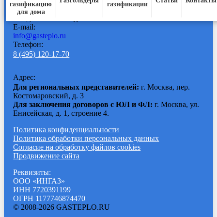
Газгольдеры
Статьи
Контакты
газификацию
газификации
Время работы:
для дома
Ежедневно с
9:00 до 20:00
E-mail:
info@gasteplo.ru
Телефон:
8 (495) 120-17-70
Адрес:
Для региональных представителей:
г. Москва, пер.
Костомаровский, д. 3
Для заключения договоров с ЮЛ и ФЛ:
г. Москва, ул.
Енисейская, д. 1, строение 4.
Политика конфиденциальности
Политика обработки персональных данных
Согласие на обработку файлов cookies
Продвижение сайта
Реквизиты:
ООО «ИНГАЗ»
ИНН 7720391199
ОГРН 1177746874470
© 2008-2026 GASTEPLO.RU