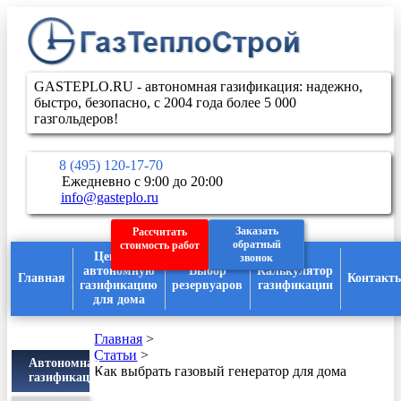
GASTEPLO.RU - автономная газификация: надежно,
быстро, безопасно, с 2004 года более 5 000
газгольдеров!
8 (495) 120-17-70
Ежедневно с 9:00 до 20:00
info@gasteplo.ru
Заказать
Рассчитать
обратный
стоимость работ
Цены на
звонок
автономную
Выбор
Калькулятор
Главная
Контакт
газификацию
резервуаров
газификации
для дома
Главная
>
Статьи
>
Автономная
Как выбрать газовый генератор для дома
газификация