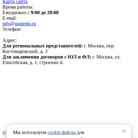
Карта сайта
Время работы:
Ежедневно с
9:00 до 20:00
E-mail:
info@gasteplo.ru
Телефон:
8 (495) 120-17-70
Адрес:
Для региональных представителей:
г. Москва, пер.
Костомаровский, д. 3
Для заключения договоров с ЮЛ и ФЛ:
г. Москва, ул.
Енисейская, д. 1, строение 4.
Политика конфиденциальности
Политика обработки персональных данных
Согласие на обработку файлов cookies
Продвижение сайта
Реквизиты:
ООО «ИНГАЗ»
ИНН 7720391199
ОГРН 1177746874470
×
Мы используем
cookie-файлы
для
© 2008-2026 GASTEPLO.RU