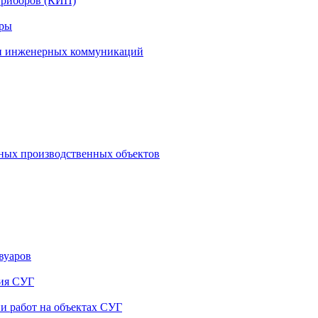
приборов (КИП)
ары
 и инженерных коммуникаций
сных производственных объектов
вуаров
ния СУГ
и работ на объектах СУГ