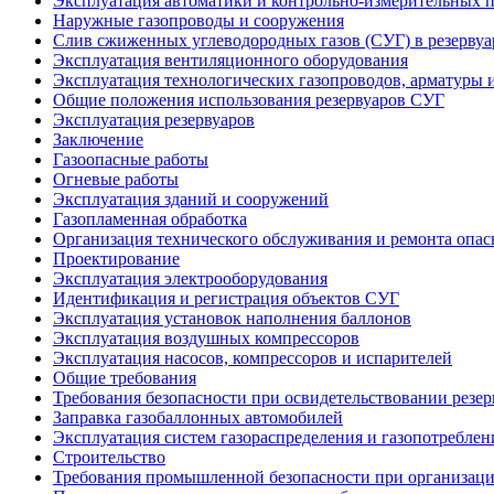
Эксплуатация автоматики и контрольно-измерительных 
Наружные газопроводы и сооружения
Слив сжиженных углеводородных газов (СУГ) в резерву
Эксплуатация вентиляционного оборудования
Эксплуатация технологических газопроводов, арматуры
Общие положения использования резервуаров СУГ
Эксплуатация резервуаров
Заключение
Газоопасные работы
Огневые работы
Эксплуатация зданий и сооружений
Газопламенная обработка
Организация технического обслуживания и ремонта опа
Проектирование
Эксплуатация электрооборудования
Идентификация и регистрация объектов СУГ
Эксплуатация установок наполнения баллонов
Эксплуатация воздушных компрессоров
Эксплуатация насосов, компрессоров и испарителей
Общие требования
Требования безопасности при освидетельствовании резер
Заправка газобаллонных автомобилей
Эксплуатация систем газораспределения и газопотребле
Строительство
Требования промышленной безопасности при организаци