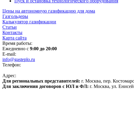
Пуск и остановка технологического оборудования
Цены на автономную газификацию для дома
Газгольдеры
Калькулятор газификации
Статьи
Контакты
Карта сайта
Время работы:
Ежедневно с
9:00 до 20:00
E-mail:
info@gasteplo.ru
Телефон:
8 (495) 120-17-70
Адрес:
Для региональных представителей:
г. Москва, пер. Костомаро
Для заключения договоров с ЮЛ и ФЛ:
г. Москва, ул. Енисейс
Политика конфиденциальности
Политика обработки персональных данных
Согласие на обработку файлов cookies
Продвижение сайта
Реквизиты:
ООО «ИНГАЗ»
ИНН 7720391199