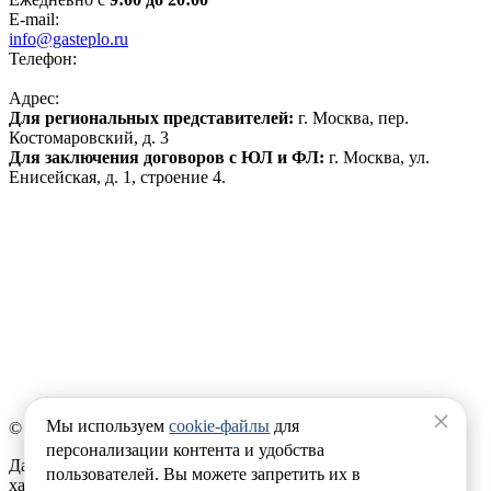
E-mail:
info@gasteplo.ru
Телефон:
8 (495) 120-17-70
Адрес:
Для региональных представителей:
г. Москва, пер.
Костомаровский, д. 3
Для заключения договоров с ЮЛ и ФЛ:
г. Москва, ул.
Енисейская, д. 1, строение 4.
Политика конфиденциальности
Политика обработки персональных данных
Согласие на обработку файлов cookies
Продвижение сайта
Реквизиты:
ООО «ИНГАЗ»
ИНН 7720391199
ОГРН 1177746874470
×
Мы используем
cookie-файлы
для
© 2008-2026 GASTEPLO.RU
персонализации контента и удобства
Данный сайт носит исключительно информационный
пользователей. Вы можете запретить их в
характер и не является публичной офертой, определяемой