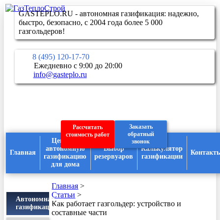
GASTEPLO.RU - автономная газификация: надежно,
быстро, безопасно, с 2004 года более 5 000
газгольдеров!
8 (495) 120-17-70
Ежедневно с 9:00 до 20:00
info@gasteplo.ru
Заказать
Рассчитать
обратный
стоимость работ
Цены на
звонок
автономную
Выбор
Калькулятор
Главная
Контакт
газификацию
резервуаров
газификации
для дома
Главная
>
Статьи
>
Автономная
Как работает газгольдер: устройство и
газификация
составные части