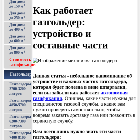
Для дома
до 150 м
2
Как работает
Для дома
до 250 м
2
газгольдер:
Для дома
до 400 м
2
устройство и
Для дома
до 600 м
2
составные части
Для дома
до 800 м
2
Стоимость
газификации
Газгольдеры
Данная статья - небольшое напоминание об
устройстве и важных частях газгольдера,
Газгольдеры
которая будет полезна в виде шпаргалки,
2700-3200
если вы забыли как работает
автономная
литров
газификация
. Опишем, какие части нужны для
Газгольдеры
специалистов газовой службы, а какие вам
4850-5700
нужно проверять самостоятельно, чтобы
литров
вовремя заказать доставку газа или позвонить в
Газгольдеры
сервисную службу.
6200-7300
литров
Вам всего лишь нужно знать эти части
Газгольдеры
газгольдера:
7400-8100