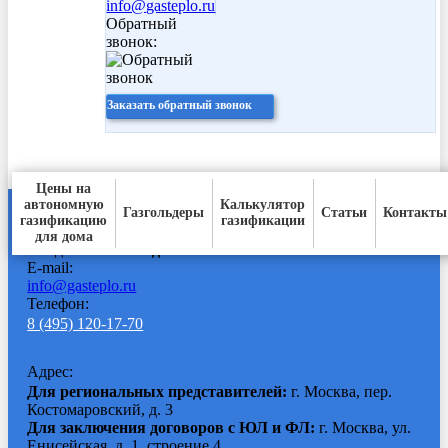
info@gasteplo.ru
Обратный
звонок:
Заказать обратный звонок
Цены на
автономную
Калькулятор
Газгольдеры
Статьи
Контакты
газификацию
газификации
Время работы:
для дома
Ежедневно с
9:00 до 20:00
E-mail:
info@gasteplo.ru
Телефон:
8 (495) 120-17-70
Адрес:
Для региональных представителей:
г. Москва, пер.
Костомаровский, д. 3
Для заключения договоров с ЮЛ и ФЛ:
г. Москва, ул.
Енисейская, д. 1, строение 4.