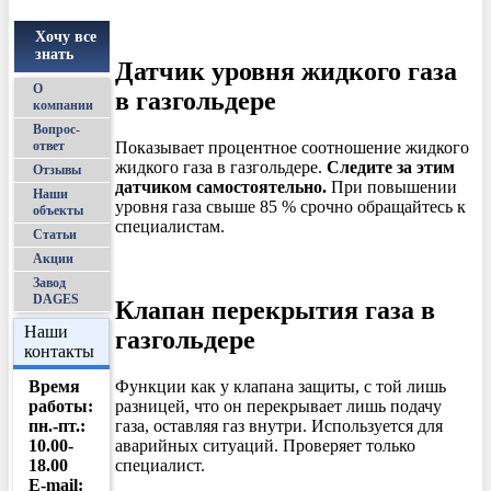
Хочу все
знать
Датчик уровня жидкого газа
О
в газгольдере
компании
Вопрос-
ответ
Показывает процентное соотношение жидкого
жидкого газа в газгольдере.
Следите за этим
Отзывы
датчиком самостоятельно.
При повышении
Наши
уровня газа свыше 85 % срочно обращайтесь к
объекты
специалистам.
Статьи
Акции
Завод
DAGES
Клапан перекрытия газа в
Наши
газгольдере
контакты
Функции как у клапана защиты, с той лишь
Время
разницей, что он перекрывает лишь подачу
работы:
газа, оставляя газ внутри. Используется для
пн.-пт.:
аварийных ситуаций. Проверяет только
10.00-
специалист.
18.00
E-mail: