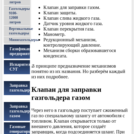
литров
Клапан для заправки газом.
Газгольдеры
Клапан защиты.
9100-
Клапан слива жидкого газа.
12000
литров
Датчик уровня жидкого газа.
Клапан перекрытия газа.
Вертикальные
газгольдеры
Манометр.
Редукционный механизм,
Минигазгольдеры
контролирующий давление.
Газификация
Механизм сборки образовавшегося
предприятий
конденсата.
Испарители
В принципе предназначение механизмов
СУГ
понятно из их названия. Но разберём каждый
из них подробнее.
Заправка
Клапан для заправки
газгольдера
газгольдера газом
Заправка
Через него в газгольдер поступает сжиженный
газгольдеров
газ по специальному шлангу от автомобиля с
газом
топливом. Клапан открывается только от
внешнего давления, которое создаёт
Газовые
заправщик, когда подсоединяется шланг. При
генераторы