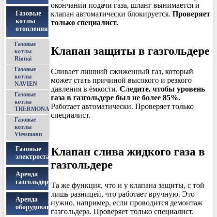
окончании подачи газа, шланг вынимается и
клапан автоматически блокируется.
Проверяет
Газовые
котлы
только специалист.
отопления
Газовые
Клапан защиты в газгольдере
котлы
Rinnai
Газовые
Сливает лишний сжиженный газ, который
котлы
может стать причиной высокого и резкого
NAVIEN
давления в ёмкости.
Следите, чтобы уровень
Газовые
газа в газгольдере был не более 85%.
котлы
Работает автоматически. Проверяет только
THERMONA
специалист.
Газовые
котлы
Viessmann
Газовые
Клапан слива жидкого газа в
электростанции
газгольдере
Аренда
газгольдера
Та же функция, что и у клапана защиты, с той
лишь разницей, что работает вручную. Это
Аренда
нужно, например, если проводится демонтаж
оборудования
газгольдера. Проверяет только специалист.