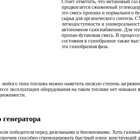
Стоит отметить, что метановый газ 
продвигается сжиженный углеводор
это смесь пропана и нормального бу
сырья для органического синтеза. С
легкодоступности и универсальности
автономном газоснабжении. Для это
пропан-бутановая смесь. В процесс
состояния в газообразное также вы
эта газообразная фаза.
любого типа топлива можно наметить низкую степень загрязнен
цессе эксплуатации оборудования на таком топливе нет никаких
движимости.
 генератора
оли победителя перед дизельными и бензиновыми. Хоть газовый
у прочим способно спровоцировать быстрый износ конструкций д