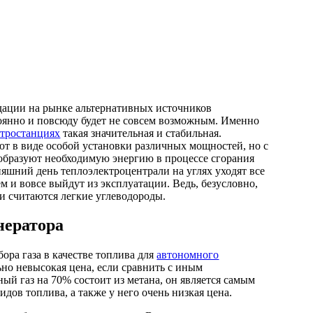
дации на рынке альтернативных источников
оянно и повсюду будет не совсем возможным. Именно
ктростанциях
такая значительная и стабильная.
т в виде особой установки различных мощностей, но с
бразуют необходимую энергию в процессе сгорания
няшний день теплоэлектроцентрали на углях уходят все
ем и вовсе выйдут из эксплуатации. Ведь, безусловно,
 считаются легкие углеводороды.
нератора
ра газа в качестве топлива для
автономного
но невысокая цена, если сравнить с иным
й газ на 70% состоит из метана, он является самым
дов топлива, а также у него очень низкая цена.