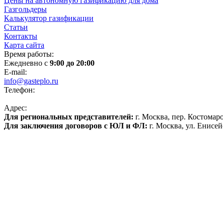
Цены на автономную газификацию для дома
Газгольдеры
Калькулятор газификации
Статьи
Контакты
Карта сайта
Время работы:
Ежедневно с
9:00 до 20:00
E-mail:
info@gasteplo.ru
Телефон:
8 (495) 120-17-70
Адрес:
Для региональных представителей:
г. Москва, пер. Костомаро
Для заключения договоров с ЮЛ и ФЛ:
г. Москва, ул. Енисейс
Политика конфиденциальности
Политика обработки персональных данных
Согласие на обработку файлов cookies
Продвижение сайта
Реквизиты:
ООО «ИНГАЗ»
ИНН 7720391199
ОГРН 1177746874470