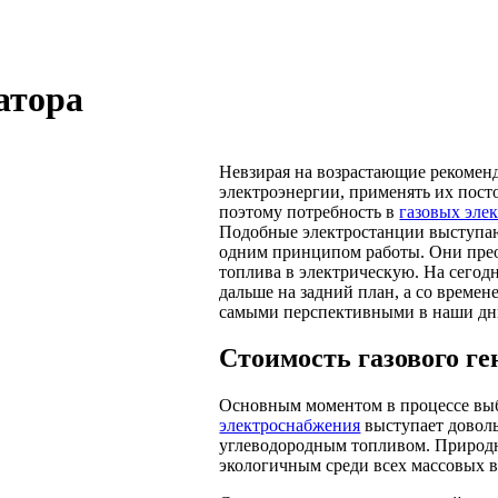
атора
Невзирая на возрастающие рекомен
электроэнергии, применять их пост
поэтому потребность в
газовых эле
Подобные электростанции выступаю
одним принципом работы. Они прео
топлива в электрическую. На сегод
дальше на задний план, а со времен
самыми перспективными в наши дни
Стоимость газового ге
Основным моментом в процессе выбо
электроснабжения
выступает доволь
углеводородным топливом. Природны
экологичным среди всех массовых ви