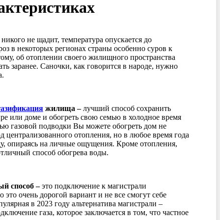
рактеристиках
 никого не щадит, температура опускается до
оз в некоторых регионах страны особенно суров к
тому, об отоплении своего жилищного пространства
ать заранее. Саночки, как говорится в народе, нужно
а.
газификация
жилища –
лучший способ сохранить
ире или доме и обогреть свою семью в холодное время
ью газовой подводки Вы можете обогреть дом не
од централизованного отопления, но в любое время года
у, опираясь на личные ощущения. Кроме отопления,
тличный способ обогрева воды.
й способ –
это подключение к магистрали
о это очень дорогой вариант и не все смогут себе
пулярная в 2023 году альтернатива магистрали –
дключение газа, которое заключается в том, что частное