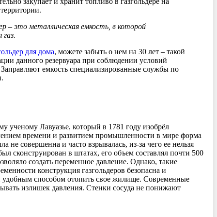
тельно закупает и хранит топливо в газгольдере на
 территории.
ер – это металлическая емкость, в которой
 газ.
гольдер для дома
, можете забыть о нем на 30 лет – такой
ации данного резервуара при соблюдении условий
 Заправляют емкость специализированные службы по
и.
у ученому Лавуазье, который в 1781 году изобрёл
течением времени и развитием промышленности в мире форма
 не совершенна и часто взрывалась, из-за чего ее нельзя
ыл сконструирован в штатах, его объем составлял почти 500
зволяло создать переменное давление. Однако, такие
еменности конструкция газгольдеров безопасна и
 удобным способом отопить свое жилище. Современные
ывать излишек давления. Стенки сосуда не понижают