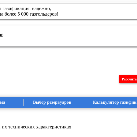
газификация: надежно,
да более 5 000 газгольдеров!
00
Рассчита
ома
Выбор резервуаров
Калькулятор газифик
и их технических характеристиках