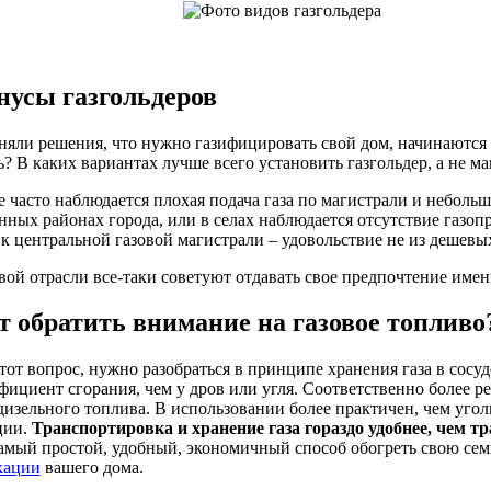
усы газгольдеров
иняли решения, что нужно газифицировать свой дом, начинаются 
? В каких вариантах лучше всего установить газгольдер, а не ма
е часто наблюдается плохая подача газа по магистрали и небольш
енных районах города, или в селах наблюдается отсутствие газоп
к центральной газовой магистрали – удовольствие не из дешевых
вой отрасли все-таки советуют отдавать свое предпочтение име
т обратить внимание на газовое топливо
тот вопрос, нужно разобраться в принципе хранения газа в сосуд
ициент сгорания, чем у дров или угля. Соответственно более ре
изельного топлива. В использовании более практичен, чем уголь
ции.
Транспортировка и хранение газа гораздо удобнее, чем т
самый простой, удобный, экономичный способ обогреть свою се
кации
вашего дома.