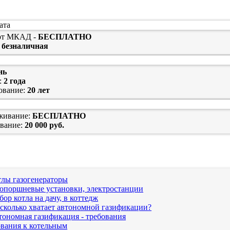
ата
т МКАД -
БЕСПЛАТНО
 безналичная
нь
:
2 года
ование:
20 лет
живание:
БЕСПЛАТНО
вание:
20 000 руб.
тлы газогенераторы
зопоршневые установки, электростанции
ор котла на дачу, в коттедж
сколько хватает автономной газификации?
тономная газификация - требования
вания к котельным