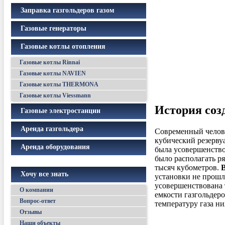
Заправка газгольдеров газом
Газовые генераторы
Газовые котлы отопления
Газовые котлы Rinnai
Газовые котлы NAVIEN
Газовые котлы THERMONA
Газовые котлы Viessmann
История соз
Газовые электростанции
Аренда газгольдера
Современный челове
кубический резерву
Аренда оборудования
была усовершенствов
было располагать р
тысяч кубометров.
В
Хочу все знать
установки не прошл
усовершенствована 
О компании
емкости газгольдер
Вопрос-ответ
температуру газа ни
Отзывы
Наши объекты