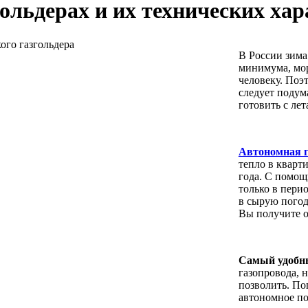
гольдерах и их технических ха
В России зима
минимума, мор
человеку. Поэ
следует подум
готовить с лет
Автономная 
тепло в кварт
года. С помощ
только в пери
в сырую погод
Вы получите о
Самый удобны
газопровода, н
позволить. По
автономное по