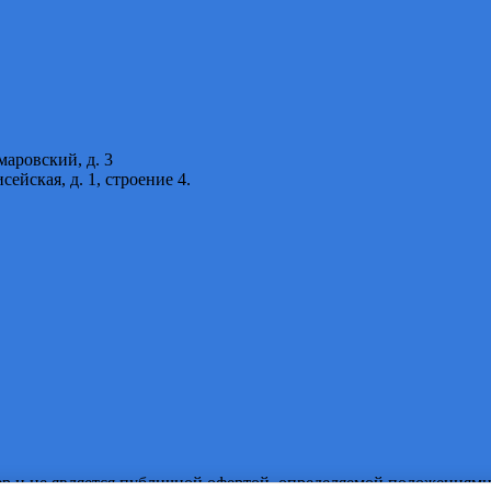
маровский, д. 3
исейская, д. 1, строение 4.
 и не является публичной офертой, определяемой положениями 