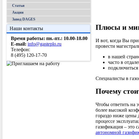
Статьи
Акции
Завод DAGES
Плюсы и мин
Наши контакты
Время работы: пн.-пт.:
10.00-18.00
И вот, когда Вы пр
E-mail:
info@gasteplo.ru
провести магистраль
Телефон:
8 (495) 120-17-70
в нашей стран
часто в отдал
подключиться 
Специалисты в газо
Почему стои
Чтобы ответить на э
более высокий коэфф
гораздо ниже цены д
процессе эксплуата
газификация – это 
автономной газифи