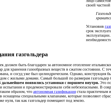
лицо самостоя
своей частной
Газгольд
хранится
Установив
газ
срок эксплуат
эксплуатации.
необходимост
дания газгольдера
к должен быть благодарен за автономное отопление итальянском
ар для хранения газообразных веществ в сжатом состоянии. С 
ана, и сосуд уже был цилиндрическим. Однако, конструкция была
ядом с жилыми домами. Самый большой по размерам газгольдер б
 дальнейшем появились установки с поршнем внутри.
Это по
и испытания и продемонстрировали себя небезопасными. В совр
таким образом, что
автономная газификация
стала практичным и
ов оснащены специальными клапанами, которые позволяют сбрас
же нуля, так как газгольдер помещают под землю.